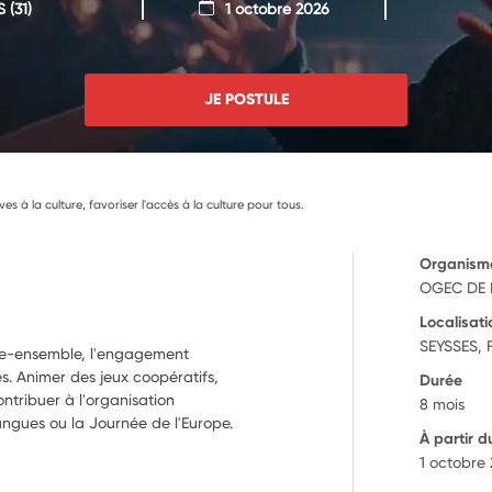
S
(31)
1 octobre 2026
JE POSTULE
lèves à la culture, favoriser l'accès à la culture pour tous.
Organism
OGEC DE 
Localisati
SEYSSES, 
ivre-ensemble, l'engagement
ves. Animer des jeux coopératifs,
Durée
ntribuer à l'organisation
8 mois
ngues ou la Journée de l'Europe.
À partir d
1 octobre