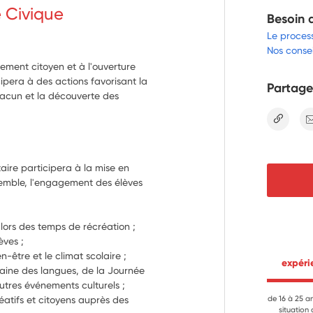
e Civique
Besoin 
Le proces
Nos consei
ement citoyen et à l'ouverture
cipera à des actions favorisant la
Partage
chacun et la découverte des
lien
aire participera à la mise en 
semble, l'engagement des élèves 
s lors des temps de récréation ;
èves ;
n-être et le climat scolaire ;
 expér
ine des langues, de la Journée 
utres événements culturels ;
réatifs et citoyens auprès des 
de 16 à 25 a
situation