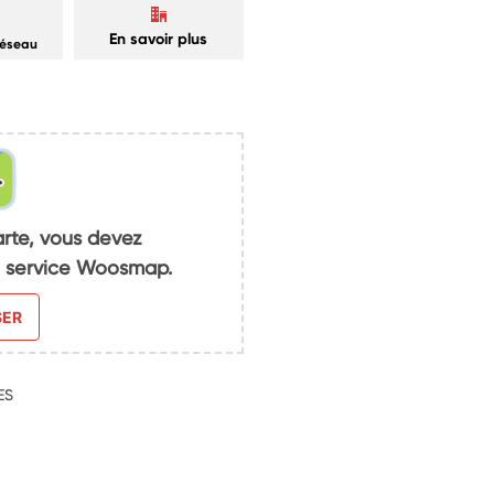
En savoir plus
réseau
arte, vous devez
du service Woosmap.
SER
ES