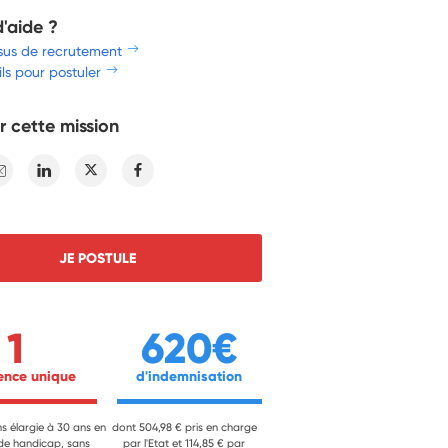
d'aide ?
sus de recrutement
ls pour postuler
r cette mission
E-mail
Linkedin
Twitter
Facebook
JE POSTULE
1
620€
ience unique 
 d'indemnisation 
ns élargie à 30 ans en
dont 504,98 € pris en charge
 de handicap, sans
par l'Etat et 114,85 € par