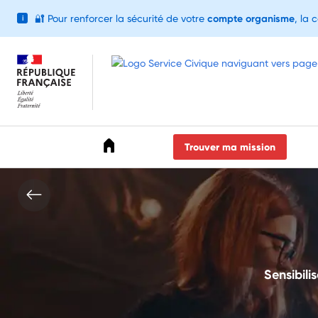
🔐
Pour renforcer la sécurité de votre
compte organisme
, la 
i
Accéder au menu
Accéder au contenu
Accéder au pied de page
Trouver ma mission
Sensibilis