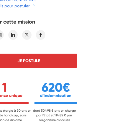
ls pour postuler
r cette mission
E-mail
Linkedin
Twitter
Facebook
JE POSTULE
1
620€
ience unique 
 d'indemnisation 
ns élargie à 30 ans en
dont 504,98 € pris en charge
 de handicap, sans
par l'Etat et 114,85 € par
ion de diplôme
l'organisme d'accueil