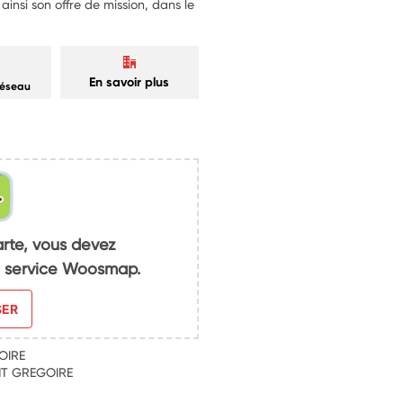
insi son offre de mission, dans le
En savoir plus
réseau
arte, vous devez
du service Woosmap.
SER
OIRE
INT GREGOIRE