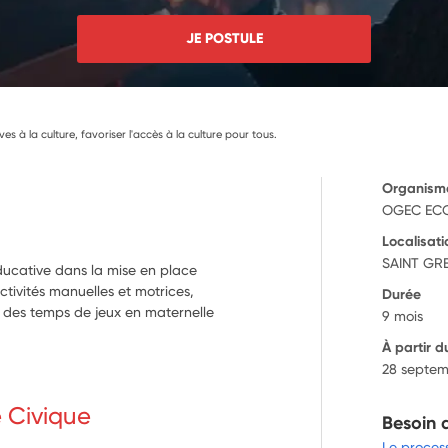
JE POSTULE
lèves à la culture, favoriser l'accès à la culture pour tous.
Organism
OGEC ECO
Localisati
SAINT GR
ucative dans la mise en place
 activités manuelles et motrices,
Durée
 des temps de jeux en maternelle
9 mois
À partir d
28 septem
e Civique
Besoin 
Le proces