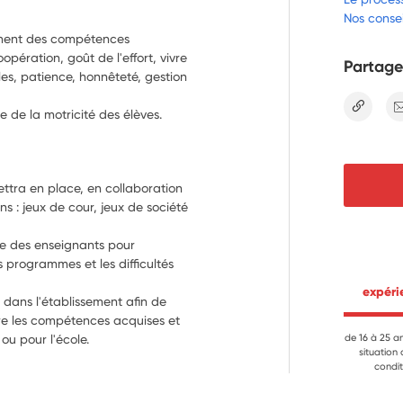
Nos consei
ement des compétences
opération, goût de l'effort, vivre
Partage
es, patience, honnêteté, gestion
lien
e de la motricité des élèves.
ttra en place, en collaboration 
 : jeux de cour, jeux de société 
re des enseignants pour 
s programmes et les difficultés 
 expér
s dans l'établissement afin de 
e les compétences acquises et 
ou pour l'école.
de 16 à 25 a
situation
condit