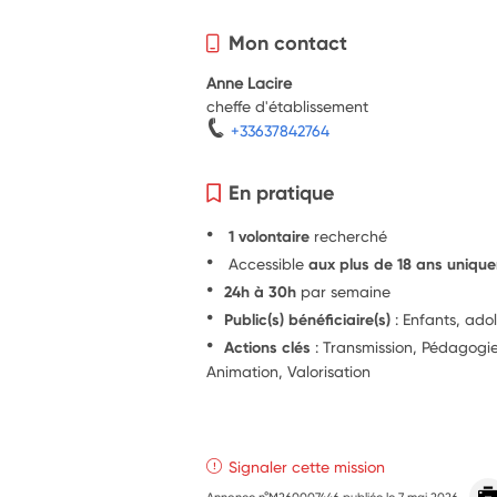
Mon contact
Anne Lacire
cheffe d'établissement
+33637842764
En pratique
1 volontaire
recherché
Accessible
aux plus de 18 ans uniqu
24h à 30h
par semaine
Public(s) bénéficiaire(s)
: Enfants, ado
Actions clés
: Transmission, Pédagog
Animation, Valorisation
Signaler cette mission
Annonce n°M260007446 publiée le
7 mai 2026