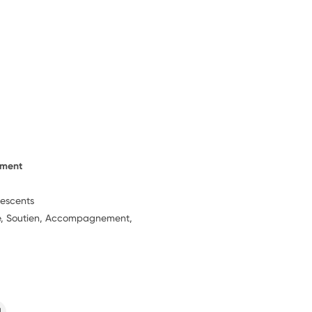
ement
lescents
ie, Soutien, Accompagnement,