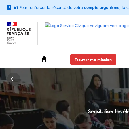
🔐
Pour renforcer la sécurité de votre
compte organisme
, la 
i
Accéder au menu
Accéder au contenu
Accéder au pied de page
Trouver ma mission
Sensibiliser les é