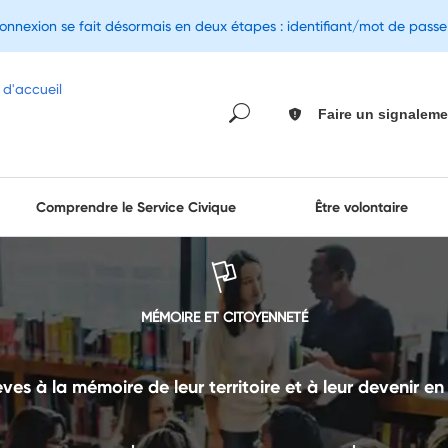
connexion se fait désormais en deux étapes : identifiant/mot de pass
Faire un signaleme
Comprendre le Service Civique
Être volontaire
MÉMOIRE ET CITOYENNETÉ
lèves à la mémoire de leur territoire et à leur devenir e