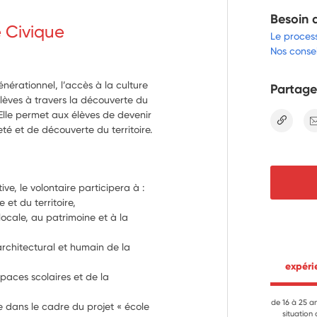
Besoin 
e Civique
Le proces
Nos consei
énérationnel, l’accès à la culture
Partage
lèves à travers la découverte du
 Elle permet aux élèves de devenir
lien
té et de découverte du territoire.
ive, le volontaire participera à :
- la transmission de la mémoire de l’école et du territoire, 
 locale, au patrimoine et à la 
architectural et humain de la 
 expér
spaces scolaires et de la 
de 16 à 25 a
 dans le cadre du projet « école 
situation