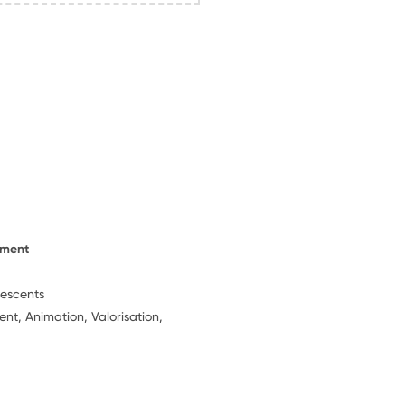
ement
lescents
t, Animation, Valorisation,