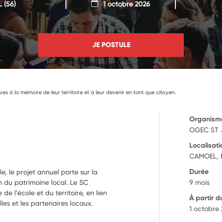
L
(56)
1 octobre 2026
JE POSTULE
lèves à la mémoire de leur territoire et à leur devenir en tant que citoyen.
Organism
OGEC ST 
Localisati
CAMOEL, 
Durée
e, le projet annuel porte sur la
n du patrimoine local. Le SC
9 mois
 de l’école et du territoire, en lien
À partir d
lles et les partenaires locaux.
1 octobre