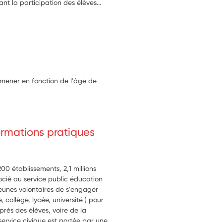
nt la participation des élèves...
 mener en fonction de l'âge de
formations pratiques
0 établissements, 2,1 millions
ocié au service public éducation
 jeunes volontaires de s'engager
 collège, lycée, université ) pour
près des élèves, voire de la
rvice civique est portée par une