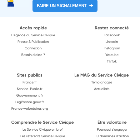
FAIRE UN SIGNALEMENT
Accès rapide
Restez connecté
L'Agence du Service Civique
Facebook
Presse & Publication
Linkedin
Connexion
Instagram
Besoin d'aide ?
Youtube
TikTok
Sites publics
Le MAG du Service Civique
France.fr
Témoignages
Service-Public.fr
Actualités
Gouvernement.fr
Legifrance.gouv.fr
France-volontaires.org
Comprendre le Service Civique
Être volontaire
Le Service Civique en bref
Pourquoi s'engager
Les référents Service Civique
10 domaines d'action