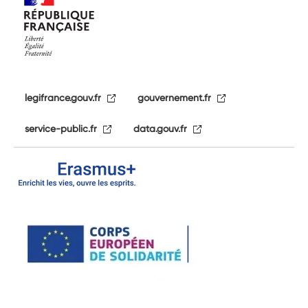
legifrance.gouv.fr
gouvernement.fr
service-public.fr
data.gouv.fr