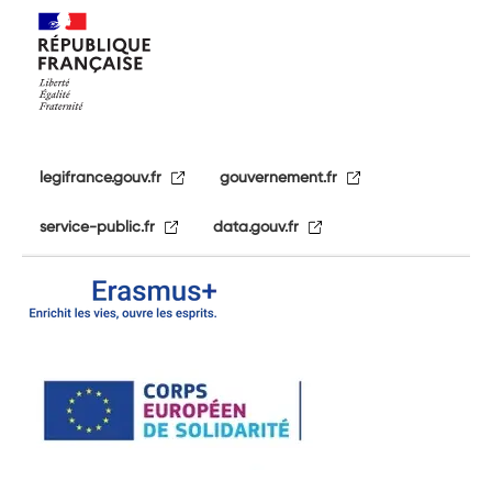
legifrance.gouv.fr
gouvernement.fr
service-public.fr
data.gouv.fr