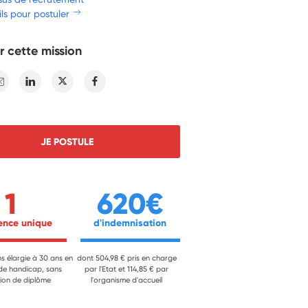
ls pour postuler
r cette mission
E-mail
Linkedin
Twitter
Facebook
JE POSTULE
1
620€
ience unique 
 d'indemnisation 
ns élargie à 30 ans en
dont 504,98 € pris en charge
 de handicap, sans
par l'Etat et 114,85 € par
ion de diplôme
l'organisme d'accueil