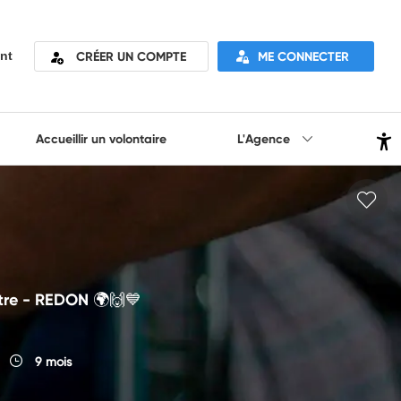
CRÉER UN COMPTE
ME CONNECTER
nt
Accueillir un volontaire
L'Agence
autre - REDON 🌍🙌💙
9 mois