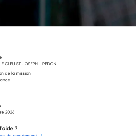
e
LE CLEU ST JOSEPH - REDON
on de la mission
rance
u
re 2026
d'aide ?
sus de recrutement