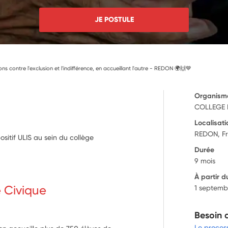
JE POSTULE
ons contre l'exclusion et l'indifférence, en accueillant l'autre - REDON 🌍🙌💙
Organism
COLLEGE 
Localisati
REDON, F
ositif ULIS au sein du collège
Durée
9 mois
À partir d
e Civique
1 septemb
Besoin 
Le proces