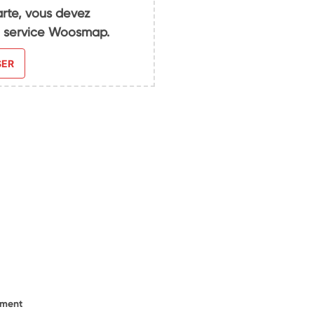
arte, vous devez
du service Woosmap.
SER
ement