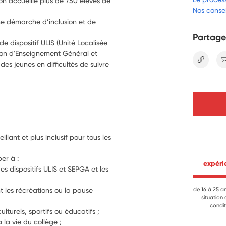
n accueille plus de 750 élèves de
Nos consei
e démarche d’inclusion et de
Partage
 dispositif ULIS (Unité Localisée
tion d'Enseignement Général et
lien
es jeunes en difficultés de suivre
llant et plus inclusif pour tous les 
er à :
 expér
s dispositifs ULIS et SEPGA et les 
 les récréations ou la pause 
de 16 à 25 a
situation
condit
lturels, sportifs ou éducatifs ;
la vie du collège ;