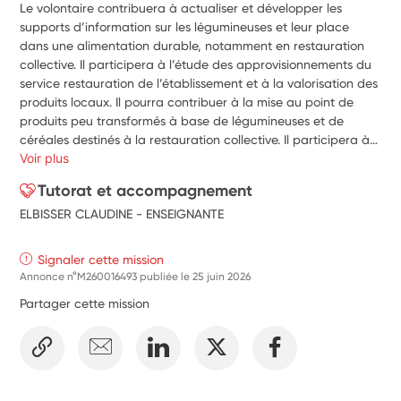
Le volontaire contribuera à actualiser et développer les 
supports d’information sur les légumineuses et leur place 
dans une alimentation durable, notamment en restauration 
collective. Il participera à l’étude des approvisionnements du 
service restauration de l’établissement et à la valorisation des 
produits locaux. Il pourra contribuer à la mise au point de 
produits peu transformés à base de légumineuses et de 
céréales destinés à la restauration collective. Il participera à 
l’organisation et à l’animation d’ateliers auprès des 
Voir plus
apprenants et du grand public : cuisine, découverte des 
Tutorat et accompagnement
légumineuses, alimentation durable et environnement. Il 
ELBISSER CLAUDINE - ENSEIGNANTE
rencontrera des producteurs, partenaires agricoles et 
agroalimentaires et pourra réaliser des supports de 
communication : portraits de producteurs, recettes, fiches 
Signaler cette mission
d’information ou contenus numériques.
Annonce n°M260016493 publiée le
25 juin 2026
Partager cette mission