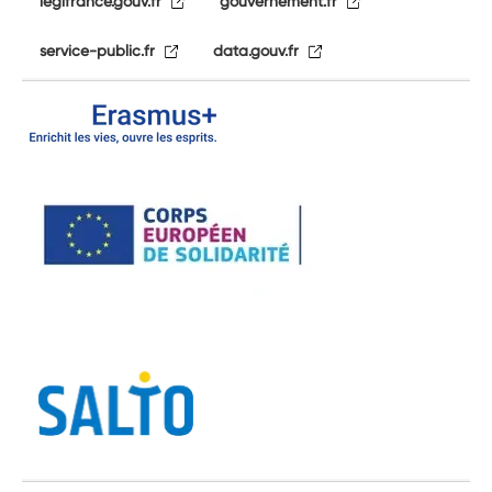
legifrance.gouv.fr
gouvernement.fr
service-public.fr
data.gouv.fr