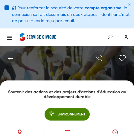
🔐
Pour renforcer la sécurité de votre
compte organisme
, la
i
connexion se fait désormais en deux étapes : identifiant/mot
de passe + code reçu par email.
Soutenir des actions et des projets d’actions d'éducation au
développement durable
ENVIRONNEMENT