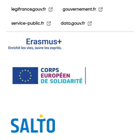
legifrance.gouv.fr
gouvernement.fr
service-public.fr
data.gouv.fr