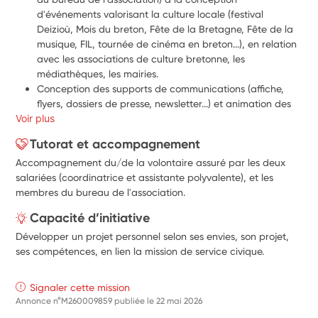
d'événements valorisant la culture locale (festival 
Deizioù, Mois du breton, Fête de la Bretagne, Fête de la 
musique, FIL, tournée de cinéma en breton...), en relation 
avec les associations de culture bretonne, les 
médiathèques, les mairies.
Conception des supports de communications (affiche, 
flyers, dossiers de presse, newsletter...) et animation des 
Voir plus
réseaux sociaux
Participation aux conférences de presse, rencontre avec 
Tutorat et accompagnement
les acteurs culturels du territoire, contribution aux 
Accompagnement du/de la volontaire assuré par les deux
événements organisés par Emglev (spectacles, 
salariées (coordinatrice et assistante polyvalente), et les
expositions, concerts...)
membres du bureau de l'association.
Conception et conduite d'ateliers valorisant la culture et 
le patrimoine local, avec l'aide de l'équipe de 
Capacité d’initiative
l'association.
Développer un projet personnel selon ses envies, son projet,
Relations avec les équipes éducatives et les associations 
ses compétences, en lien la mission de service civique.
de culture bretonne.
Signaler cette mission
Annonce n°M260009859 publiée le
22 mai 2026