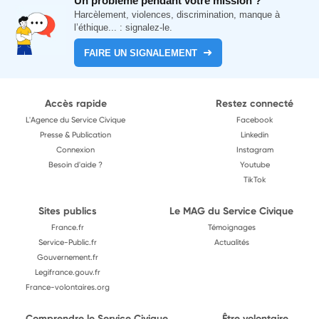
Un problème pendant votre mission ?
Harcèlement, violences, discrimination, manque à
l’éthique... : signalez-le.
FAIRE UN SIGNALEMENT
Accès rapide
Restez connecté
L'Agence du Service Civique
Facebook
Presse & Publication
Linkedin
Connexion
Instagram
Besoin d'aide ?
Youtube
TikTok
Sites publics
Le MAG du Service Civique
France.fr
Témoignages
Service-Public.fr
Actualités
Gouvernement.fr
Legifrance.gouv.fr
France-volontaires.org
Comprendre le Service Civique
Être volontaire