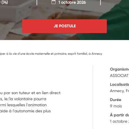
y
(74)
1 octobre 2026
JE POSTULE
iper à la vie d'une école maternelle et primaire, esprit familial, à Annecy
Organism
ASSOCIAT
Localisati
Annecy, F
u par son tuteur et en lien direct
, le/la volontaire pourra
Durée
rmi lesquelles l'animation
9 mois
'aide à l'autonomie des plus
À partir d
1 octobre