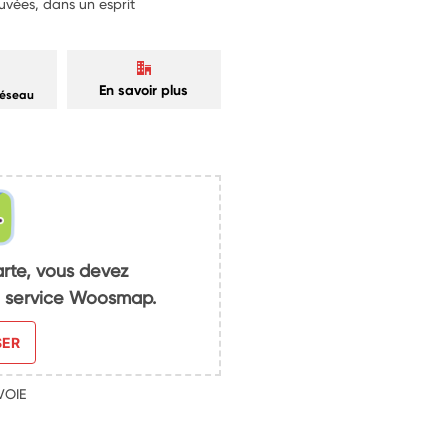
uvées, dans un esprit
En savoir plus
réseau
arte, vous devez
du service Woosmap.
SER
VOIE