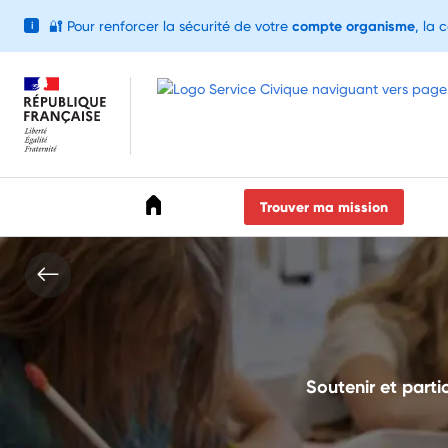
🔐
Pour renforcer la sécurité de votre
compte organisme
, la 
i
Accéder au menu
Accéder au contenu
Accéder au pied de page
Trouver ma mission
Soutenir et partic