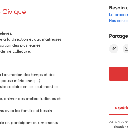
Besoin 
e Civique
Le proces
Nos consei
élèves,
Partage
e à la direction et aux maitresses,
isation des plus jeunes
lien
e vie collective.
 l'animation des temps et des 
 pause méridienne, ...)
te scolaire en les soutenant et 
e, animer des ateliers ludiques et 
 expér
ns avec les familles si besoin 
le en participant aux moments 
de 16 à 25 a
situation