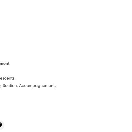
ement
lescents
ie, Soutien, Accompagnement,