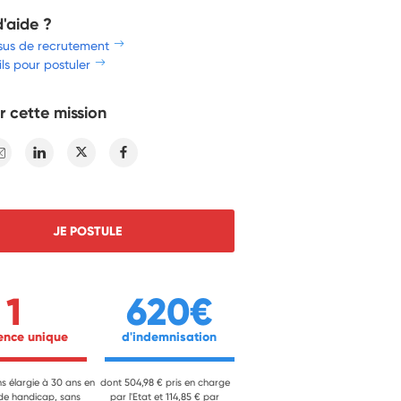
d'aide ?
sus de recrutement
ls pour postuler
r cette mission
E-mail
Linkedin
Twitter
Facebook
JE POSTULE
1
620€
ience unique 
 d'indemnisation 
ns élargie à 30 ans en
dont 504,98 € pris en charge
 de handicap, sans
par l'Etat et 114,85 € par