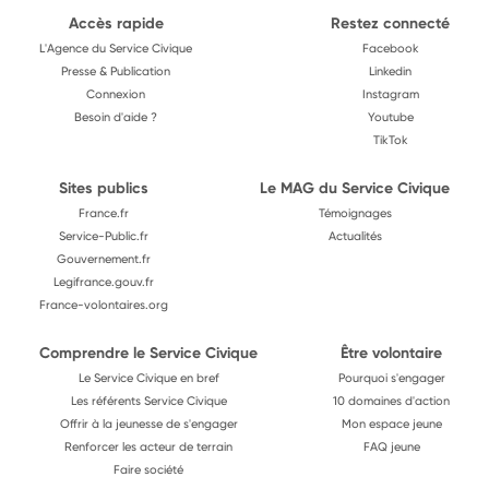
Accès rapide
Restez connecté
L'Agence du Service Civique
Facebook
Presse & Publication
Linkedin
Connexion
Instagram
Besoin d'aide ?
Youtube
TikTok
Sites publics
Le MAG du Service Civique
France.fr
Témoignages
Service-Public.fr
Actualités
Gouvernement.fr
Legifrance.gouv.fr
France-volontaires.org
Comprendre le Service Civique
Être volontaire
Le Service Civique en bref
Pourquoi s'engager
Les référents Service Civique
10 domaines d'action
Offrir à la jeunesse de s'engager
Mon espace jeune
Renforcer les acteur de terrain
FAQ jeune
Faire société