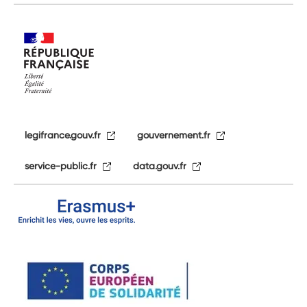
legifrance.gouv.fr
gouvernement.fr
service-public.fr
data.gouv.fr