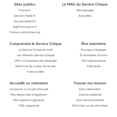
Sites publics
Le MAG du Service Civique
France.fr
Témoignages
Service-Public.fr
Actualités
Gouvernement.fr
Legifrance.gouv.fr
France-volontaires.org
Comprendre le Service Civique
Être volontaire
Le Service Civique en bref
Pourquoi s'engager
Les référents Service Civique
10 domaines d'action
Offrir à la jeunesse de s'engager
Mon espace jeune
Renforcer les acteur de terrain
FAQ jeune
Faire société
Accueillir un volontaire
Trouver ma mission
Concevoir un projet d'accueil
Dans l'éducation
Mes démarches d'agrément
Dans la solidarité
Mon espace organisme
Dans l'environnement
FAQ organisme
S'informer sur les domaines