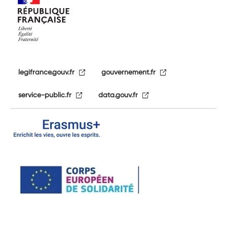
legifrance.gouv.fr
gouvernement.fr
service-public.fr
data.gouv.fr