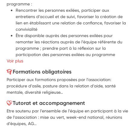
programme :
Rencontrer les personnes exilées, participer aux 
entretiens d’accueil et de suivi, favoriser la création de 
lien en établissant une relation de confiance, favoriser la 
convivialité
Être disponible auprès des personnes exilées pour 
remonter les réactions auprès de l’équipe référente du 
programme ; prendre part à la réflexion sur la 
participation des personnes exilées au programme
Voir plus
Participer à la mobilisation et à l’écoute des familles 
d’accueil et des accompagnateurs via la co-animation 
Formations obligatoires
de temps conviviaux, de rencontres, d’ateliers de 
Participer aux formations proposées par l’association:
restitution d’expérience participer aux temps 
procédure d’asile, posture dans la relation d’aide, santé
d’information pour les futurs bénévoles, participer aux 
mentale, diversité religieuse…
visites chez les nouveaux accueillants.
Participer aux réunions de l'équipe bénévole, soutenir la 
Tutorat et accompagnement
coordination, participer à des rencontres partenaires.
Etre soutenu par l’ensemble de l’équipe en participant à la vie
Découvrir et participer à la vie de l’association
de l’association : mise au vert, week-end national, réunions
d’équipes, AG...