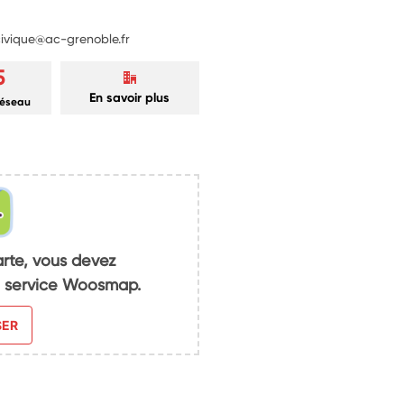
-civique@ac-grenoble.fr
5
En savoir plus
réseau
arte, vous devez
du service Woosmap.
SER