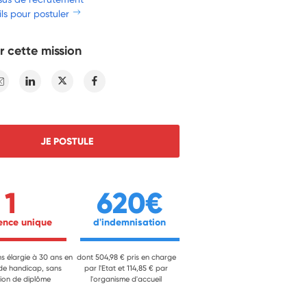
ls pour postuler
r cette mission
E-mail
Linkedin
Twitter
Facebook
JE POSTULE
1
620€
ience unique 
 d'indemnisation 
ns élargie à 30 ans en
dont 504,98 € pris en charge
 de handicap, sans
par l'Etat et 114,85 € par
ion de diplôme
l'organisme d'accueil