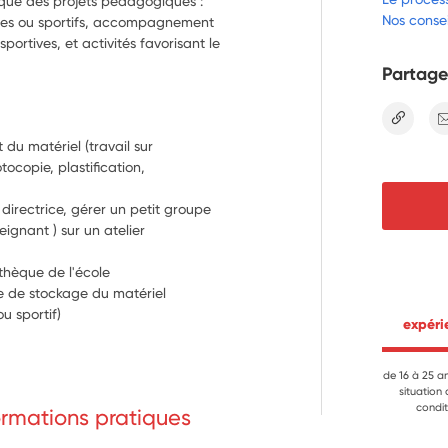
tique des projets pédagogiques :
Nos consei
tiques ou sportifs, accompagnement
 sportives, et activités favorisant le
Partage
lien
 du matériel (travail sur 
ocopie, plastification, 
directrice, gérer un petit groupe 
eignant ) sur un atelier 
othèque de l'école
e de stockage du matériel 
u sportif)
 expér
 les enseignants autour des projets 
 parents
tion d’événements particuliers 
de 16 à 25 a
situation
 thématique …) : communication, 
condit
formations pratiques