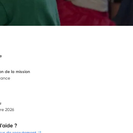
e
on de la mission
rance
u
re 2026
d'aide ?
sus de recrutement