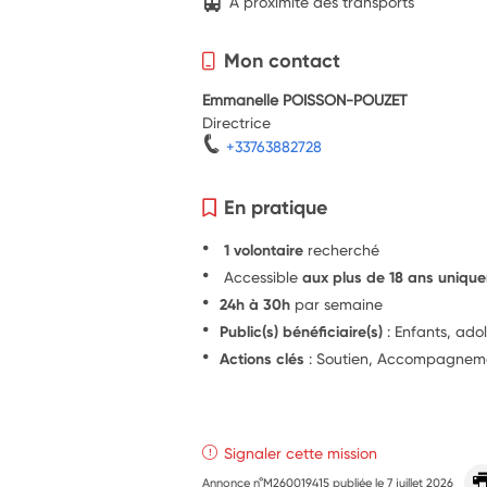
A proximité des transports
Mon contact
Emmanelle POISSON-POUZET
Directrice
+33763882728
En pratique
1 volontaire
recherché
Accessible
aux plus de 18 ans uniqu
24h à 30h
par semaine
Public(s) bénéficiaire(s)
: Enfants, ado
Actions clés
: Soutien, Accompagnemen
Signaler cette mission
Annonce n°M260019415 publiée le
7 juillet 2026