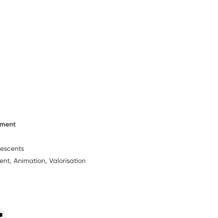
ement
lescents
t, Animation, Valorisation