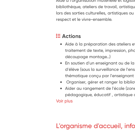
Aide à l'organisation matérielle et logis
bibliothèque, ateliers de travail, artis
lors des sorties culturelles, artistiques ou
respect et le vivre-ensemble.
Actions
Aide à la préparation des ateliers et
traitement de texte, impression, phot
découpage montage...)
En soutien d'un enseignant ou de la 
d'élève (sous la surveillance de l'ens
thématique conçu par l'enseignant
 Organiser, gérer et ranger la bibli
Aider au rangement de l'école (zon
pédagogique, éducatif , artistique o
Voir plus
Faire le lien les parents d'élèves et
qui demandent la participation des
A
ide à la directrice dans l'organisa
(café des parents , grande journée
L'organisme d'accueil, in
organisation