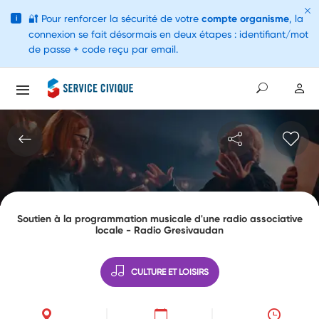
🔐
Pour renforcer la sécurité de votre
compte organisme
, la
i
connexion se fait désormais en deux étapes : identifiant/mot
de passe + code reçu par email.
Soutien à la programmation musicale d'une radio associative
locale - Radio Gresivaudan
CULTURE ET LOISIRS