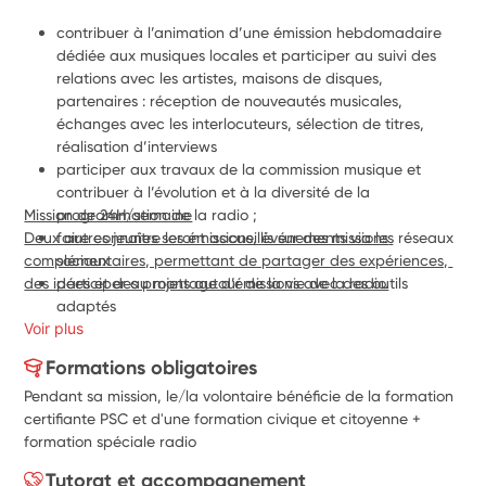
contribuer à l’animation d’une émission hebdomadaire 
dédiée aux musiques locales et participer au suivi des 
relations avec les artistes, maisons de disques, 
partenaires : réception de nouveautés musicales, 
échanges avec les interlocuteurs, sélection de titres, 
réalisation d’interviews
participer aux travaux de la commission musique et 
contribuer à l’évolution et à la diversité de la 
Mission de 24H/semaine
programmation de la radio ;
Deux autres jeunes seront accueillis sur des missions 
faire connaître les émissions, événements via les réseaux 
complémentaires, permettant de partager des expériences, 
sociaux
des idées et des projets autour de la vie de la radio.
participer au montage d’émissions avec des outils 
adaptés 
Voir plus
apporter un appui ponctuel à la régie technique 
d’émissions ou à la couverture de concerts et de studios 
Formations obligatoires
délocalisés ;
Pendant sa mission, le/la volontaire bénéficie de la formation
contribuer à la préparation de contenus pour l’émission 
certifiante PSC et d'une formation civique et citoyenne +
d’information locale quotidienne.
formation spéciale radio
Tutorat et accompagnement