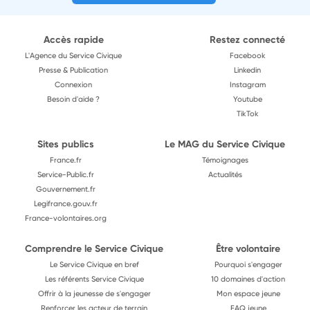
Accès rapide
Restez connecté
L'Agence du Service Civique
Facebook
Presse & Publication
Linkedin
Connexion
Instagram
Besoin d'aide ?
Youtube
TikTok
Sites publics
Le MAG du Service Civique
France.fr
Témoignages
Service-Public.fr
Actualités
Gouvernement.fr
Legifrance.gouv.fr
France-volontaires.org
Comprendre le Service Civique
Être volontaire
Le Service Civique en bref
Pourquoi s'engager
Les référents Service Civique
10 domaines d'action
Offrir à la jeunesse de s'engager
Mon espace jeune
Renforcer les acteur de terrain
FAQ jeune