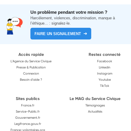
Un problème pendant votre mission ?
Harcèlement, violences, discrimination, manque à
l’éthique... : signalez-le.
FAIRE UN SIGNALEMENT
Accès rapide
Restez connecté
L'Agence du Service Civique
Facebook
Presse & Publication
Linkedin
Connexion
Instagram
Besoin d'aide ?
Youtube
TikTok
Sites publics
Le MAG du Service Civique
France.fr
Témoignages
Service-Public.fr
Actualités
Gouvernement.fr
Legifrance.gouv.fr
France-volontaires.org