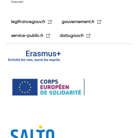
legifrance.gouv.fr
gouvernement.fr
service-public.fr
data.gouv.fr