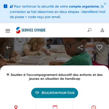
🔐
Pour renforcer la sécurité de votre
compte organisme
, la
i
connexion se fait désormais en deux étapes : identifiant/mot
de passe + code reçu par email.
🌟 Soutien à l’accompagnement éducatif des enfants et des
jeunes en situation de handicap
ÉDUCATION POUR TOUS