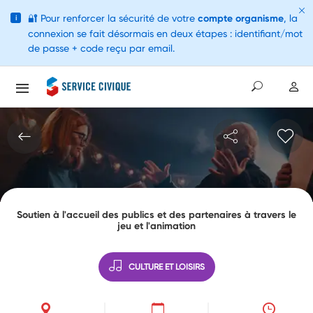
🔐
Pour renforcer la sécurité de votre
compte organisme
, la
i
connexion se fait désormais en deux étapes : identifiant/mot
de passe + code reçu par email.
Soutien à l'accueil des publics et des partenaires à travers le
jeu et l'animation
CULTURE ET LOISIRS