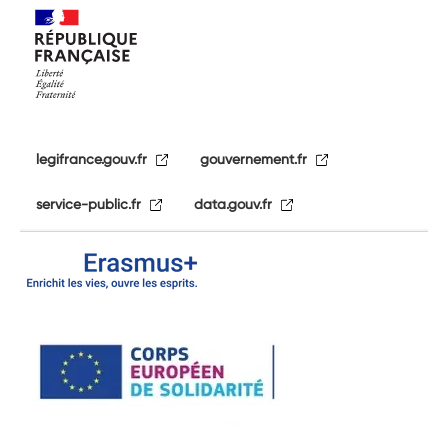
legifrance.gouv.fr
gouvernement.fr
service-public.fr
data.gouv.fr