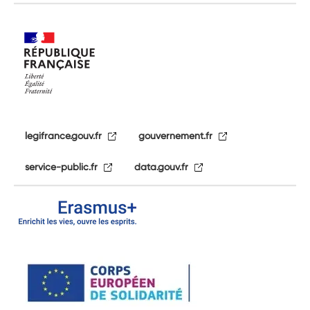
legifrance.gouv.fr
gouvernement.fr
service-public.fr
data.gouv.fr