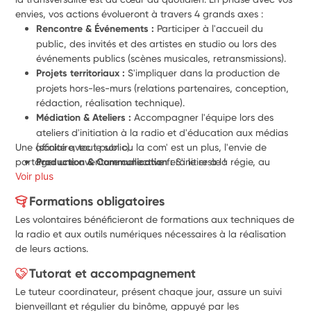
envies, vos actions évolueront à travers 4 grands axes :
Rencontre & Événements :
 Participer à l'accueil du 
public, des invités et des artistes en studio ou lors des 
événements publics (scènes musicales, retransmissions).
Projets territoriaux :
 S'impliquer dans la production de 
projets hors-les-murs (relations partenaires, conception, 
rédaction, réalisation technique).
Médiation & Ateliers :
 Accompagner l'équipe lors des 
ateliers d'initiation à la radio et d'éducation aux médias 
Une affinité avec le son ou la com' est un plus, l'envie de 
(scolaire, tout public).
partager une aventure collective fera le reste !
Production & Communication :
 S'initier à la régie, au 
Voir plus
montage, créer des contenus et valoriser la radio sur nos 
canaux.
Formations obligatoires
Les volontaires bénéficieront de formations aux techniques de
la radio et aux outils numériques nécessaires à la réalisation
de leurs actions.
Tutorat et accompagnement
Le tuteur coordinateur, présent chaque jour, assure un suivi
bienveillant et régulier du binôme, appuyé par les