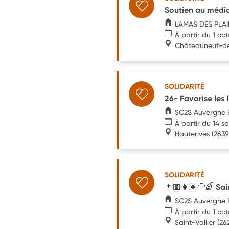
Soutien au média
LAMAS DES PLAI
À partir du 1 oc
Châteauneuf-d
SOLIDARITÉ
26- Favorise les 
SC2S Auvergne 
À partir du 14 
Hauterives
(2639
SOLIDARITÉ
👨🏾👩🏽‍🦳🌈 Sai
SC2S Auvergne 
À partir du 1 oc
Saint-Vallier
(26