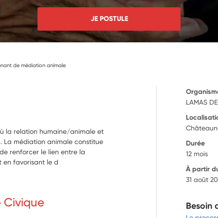
JE POSTULE
venant de médiation animale
Organism
LAMAS DE
Localisati
Châteaun
 la relation humaine/animale et
n. La médiation animale constitue
Durée
de renforcer le lien entre la
12 mois
en favorisant le d
À partir d
31 août 2
e Civique
Besoin 
Le proces