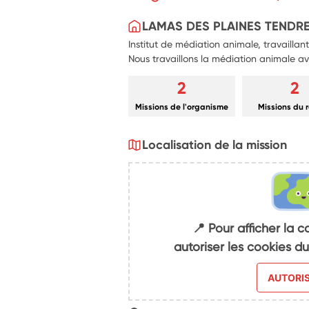
collaboration efficace et cohérente dans 
communs.
LAMAS DES PLAINES TENDRE
Institut de médiation animale, travaillan
Nous travaillons la médiation animale a
2
2
Missions de l'organisme
Missions du 
Localisation de la mission
📍 Pour afficher la c
autoriser les cookies 
AUTORI