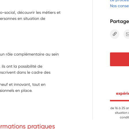
Nos consei
-social, découvrir les métiers et
personnes en situation de
Partage
lien
t un rôle complémentaire au sein 
ls ont la possibilité de 
nscrivent dans le cadre des 
euf et innovant, tout en 
sionnels en place.

 expér
un soutien complémentaire.

dans leurs tâches, mais leur 
de 16 à 25 a
situation
en remplacement, des salariés.

condit
formations pratiques
ons de l’association, permettant une 