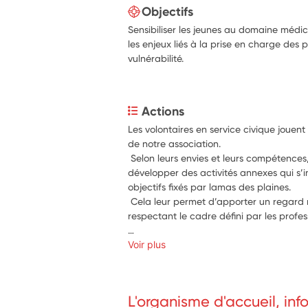
Objectifs
Sensibiliser les jeunes au domaine médico
les enjeux liés à la prise en charge des 
vulnérabilité.
Actions
Les volontaires en service civique jouen
de notre association.

 Selon leurs envies et leurs compétences, i
développer des activités annexes qui s’i
objectifs fixés par lamas des plaines.

 Cela leur permet d’apporter un regard n
respectant le cadre défini par les profes
La missions des jeunes sera d'apporter 
Voir plus
 Ils pourront seconder les professionnels 
intervention viendront en appui, et non 
L'organisme d'accueil, in
Ainsi, leur contribution enrichit les acti