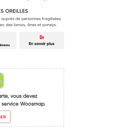
la réalisation des objectifs 
S OREILLES
t auprès de personnes fragilisées.
vec des lamas, ânes et poneys.
En savoir plus
réseau
arte, vous devez
du service Woosmap.
SER