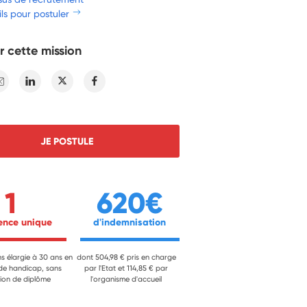
ls pour postuler
r cette mission
E-mail
Linkedin
Twitter
Facebook
JE POSTULE
1
620€
ience unique 
 d'indemnisation 
ns élargie à 30 ans en
dont 504,98 € pris en charge
 de handicap, sans
par l'Etat et 114,85 € par
ion de diplôme
l'organisme d'accueil