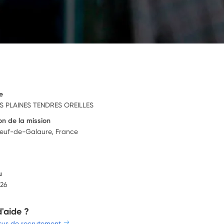
e
S PLAINES TENDRES OREILLES
on de la mission
euf-de-Galaure, France
u
026
d'aide ?
sus de recrutement