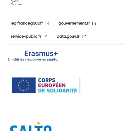
legifrance.gouv.fr
gouvernement.fr
service-public.fr
data.gouv.fr