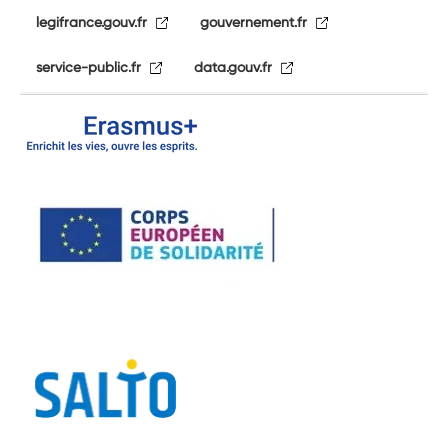
legifrance.gouv.fr
gouvernement.fr
service-public.fr
data.gouv.fr