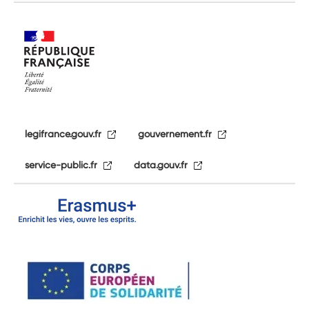
legifrance.gouv.fr
gouvernement.fr
service-public.fr
data.gouv.fr