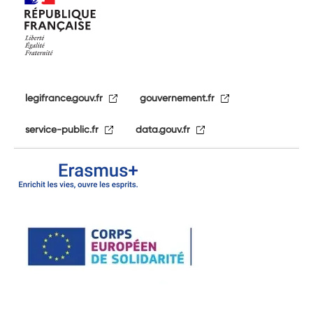
legifrance.gouv.fr
gouvernement.fr
service-public.fr
data.gouv.fr