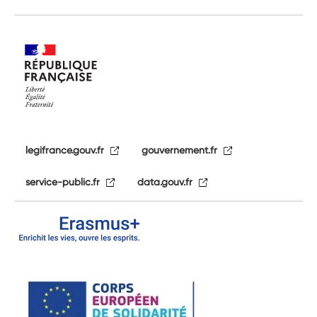
legifrance.gouv.fr
gouvernement.fr
service-public.fr
data.gouv.fr