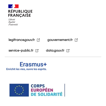
legifrance.gouv.fr
gouvernement.fr
service-public.fr
data.gouv.fr