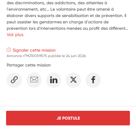
des discriminations, des addictions, des atteintes à 
l'environnement, etc... Le volontaire peut être amené à 
élaborer divers supports de sensibilisation et de prévention. Il 
peut assister les gendarmes en charge d'actions de 
prévention lors d'interventions menées au profit des différents 
publics ciblés et réalisées en divers lieux. Dans le cadre des 
Voir plus
violences intrafamiliales, le volontaire peut assurer le suivi de 
ce type de violences sur un territoire donné et les actions 
Signaler cette mission
partenariales mises en œuvre pour leur résolution. En matière 
Annonce n°M210059575 publiée le
24 juin 2026
de prévention des risques routiers, appuyer et soutenir les 
Partager cette mission
gendarmes et les autres services de l'État en charge de ces 
actions. Il est associé à l’organisation et la mise en œuvre des 
opérations d’éducation et de prévention à la sécurité routière. 
JE POSTULE