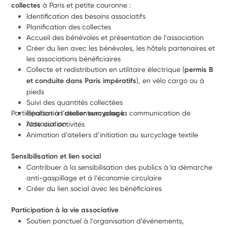
collectes
 à Paris et petite couronne :
Identification des besoins associatifs  
Planification des collectes
Accueil des bénévoles et présentation de l’association 
Créer du lien avec les bénévoles, les hôtels partenaires et 
les associations bénéficiaires
Collecte et redistribution en utilitaire électrique (
permis B 
et conduite dans Paris impératifs
), en vélo cargo ou à 
pieds 
Suivi des quantités collectées 
Participation à l’
Réalisation de contenu pour la communication de 
atelier surcyclage
l’association
Aide aux activités
Animation d’ateliers d’initiation au surcyclage textile
Sensibilisation et lien social
Contribuer à la sensibilisation des publics à la démarche 
anti-gaspillage et à l’économie circulaire
Créer du lien social avec les bénéficiaires
Participation à la vie associative
Soutien ponctuel à l’organisation d’événements, 