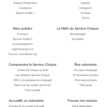
Presse & Publication
Linkedin
Connexion
Instagram
Besoin d'aide ?
Youtube
TikTok
Sites publics
Le MAG du Service Civique
France.fr
Témoignages
Service-Public.fr
Actualités
Gouvernement.fr
Legifrance.gouv.fr
France-volontaires.org
Comprendre le Service Civique
Être volontaire
Le Service Civique en bref
Pourquoi s'engager
Les référents Service Civique
10 domaines d'action
Offrir à la jeunesse de s'engager
Mon espace jeune
Renforcer les acteur de terrain
FAQ jeune
Faire société
Accueillir un volontaire
Trouver ma mission
Concevoir un projet d'accueil
Dans l'éducation