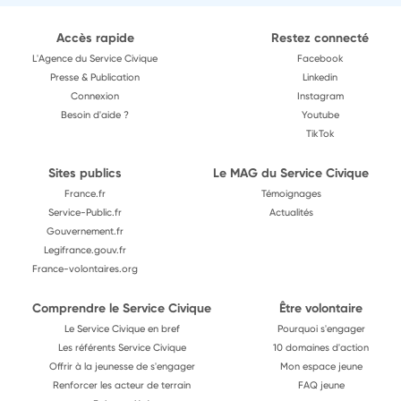
Accès rapide
Restez connecté
L'Agence du Service Civique
Facebook
Presse & Publication
Linkedin
Connexion
Instagram
Besoin d'aide ?
Youtube
TikTok
Sites publics
Le MAG du Service Civique
France.fr
Témoignages
Service-Public.fr
Actualités
Gouvernement.fr
Legifrance.gouv.fr
France-volontaires.org
Comprendre le Service Civique
Être volontaire
Le Service Civique en bref
Pourquoi s'engager
Les référents Service Civique
10 domaines d'action
Offrir à la jeunesse de s'engager
Mon espace jeune
Renforcer les acteur de terrain
FAQ jeune