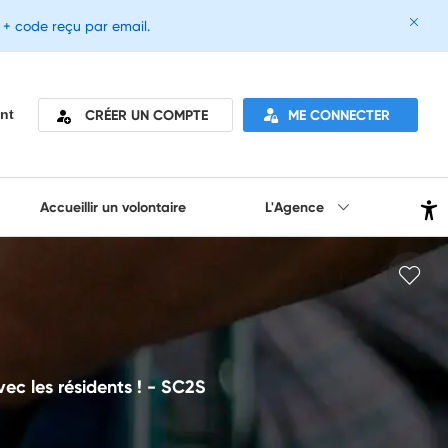
e + code reçu par email.
CRÉER UN COMPTE
ME CONNECTER
nt
Accueillir un volontaire
L'Agence
c les résidents ! - SC2S