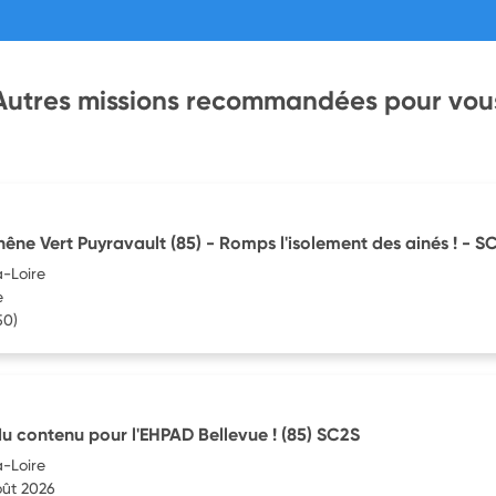
Autres missions recommandées pour vou
êne Vert Puyravault (85) - Romps l'isolement des ainés ! - S
-Loire
e
50)
du contenu pour l'EHPAD Bellevue ! (85) SC2S
-Loire
oût 2026