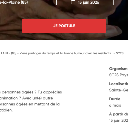
-la-Plaine
(85)
15 juin 2026
JE POSTULE
LA PL- (85) - Viens partager du temps et ta bonne humeur avec les résidents ! - SC2S
Organism
SC2S Pays
Localisati
Sainte-Ge
es personnes âgées ? Tu apprécies
l'animation ? Avec un(e) autre
Durée
 personnes âgées en mettant de la
6 mois
tidien.
À partir d
15 juin 20