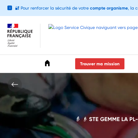
🔐
Pour renforcer la sécurité de votre
compte organisme
, la 
i
Accéder au menu
Accéder au contenu
Accéder au pied de page
Trouver ma mission
👵 👴 STE GEMME LA PL- 