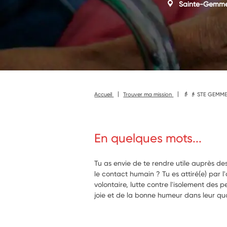
Sainte-Gemme
Accueil
Trouver ma mission
👵 👴 STE GEMME 
En quelques mots...
Tu as envie de te rendre utile auprès d
le contact humain ? Tu es attiré(e) par 
volontaire, lutte contre l'isolement des
joie et de la bonne humeur dans leur quo