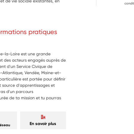
et de vie sociale existantes, en 
condit
sement
ction de ce que tu aimes faire!
ivités manuelles en petit groupe 
formations pratiques
sorties
de-la-Loire est une grande
 et des acteurs engagés auprès de
ent d'un Service Civique de
re-Atlantique, Vendée, Maine-et-
articulière est portée pour définir
et source d'apprentissages et
eras d'un parcours
ée de ta mission et tu pourras
En savoir plus
réseau