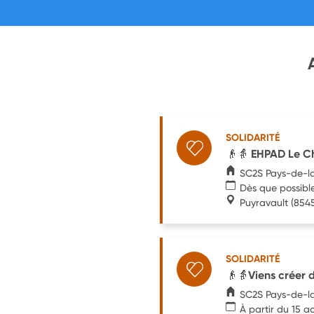
SOLIDARITÉ
👴👵 EHPAD Le Ch
SC2S Pays-de-la
Dès que possibl
Puyravault
(854
SOLIDARITÉ
👴👵Viens créer 
SC2S Pays-de-la
À partir du 15 a