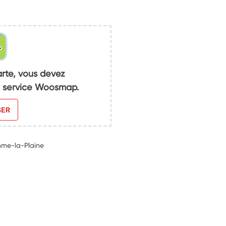
arte, vous devez
du service Woosmap.
SER
mme-la-Plaine