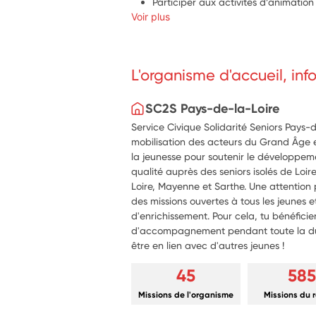
Participer aux activités d’animation 
Voir plus
soutien de l’animatrice de l'établis
 Proposer de nouvelles idées en fon
Réalisation de petits jeux et des act
ou en individuel
L'organisme d'accueil, in
Accompagner les résidents lors des 
SC2S Pays-de-la-Loire
Service Civique Solidarité Seniors Pays-
mobilisation des acteurs du Grand Âge
la jeunesse pour soutenir le développem
qualité auprès des seniors isolés de Loi
Loire, Mayenne et Sarthe. Une attention p
des missions ouvertes à tous les jeunes 
d'enrichissement. Pour cela, tu bénéfici
d'accompagnement pendant toute la dur
être en lien avec d'autres jeunes !
45
585
Missions de l'organisme
Missions du 