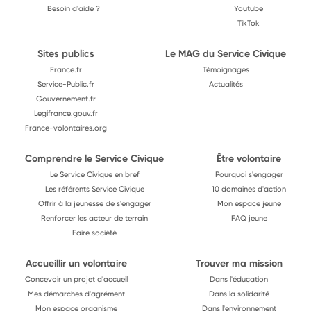
Besoin d'aide ?
Youtube
TikTok
Sites publics
Le MAG du Service Civique
France.fr
Témoignages
Service-Public.fr
Actualités
Gouvernement.fr
Legifrance.gouv.fr
France-volontaires.org
Comprendre le Service Civique
Être volontaire
Le Service Civique en bref
Pourquoi s'engager
Les référents Service Civique
10 domaines d'action
Offrir à la jeunesse de s'engager
Mon espace jeune
Renforcer les acteur de terrain
FAQ jeune
Faire société
Accueillir un volontaire
Trouver ma mission
Concevoir un projet d'accueil
Dans l'éducation
Mes démarches d'agrément
Dans la solidarité
Mon espace organisme
Dans l'environnement