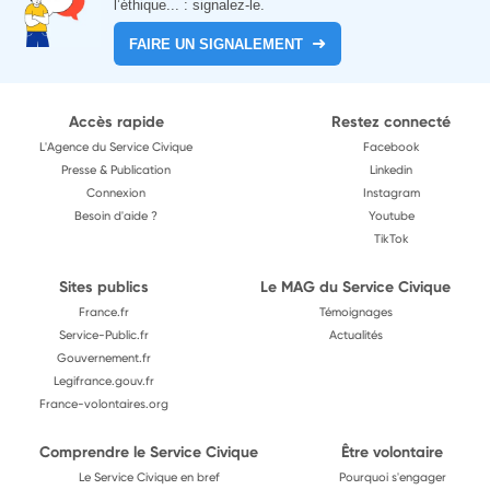
l’éthique... : signalez-le.
FAIRE UN SIGNALEMENT
Accès rapide
Restez connecté
L'Agence du Service Civique
Facebook
Presse & Publication
Linkedin
Connexion
Instagram
Besoin d'aide ?
Youtube
TikTok
Sites publics
Le MAG du Service Civique
France.fr
Témoignages
Service-Public.fr
Actualités
Gouvernement.fr
Legifrance.gouv.fr
France-volontaires.org
Comprendre le Service Civique
Être volontaire
Le Service Civique en bref
Pourquoi s'engager