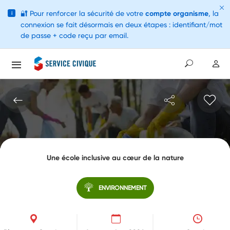
🔐
Pour renforcer la sécurité de votre
compte organisme
, la
i
connexion se fait désormais en deux étapes : identifiant/mot
de passe + code reçu par email.
Une école inclusive au cœur de la nature
ENVIRONNEMENT