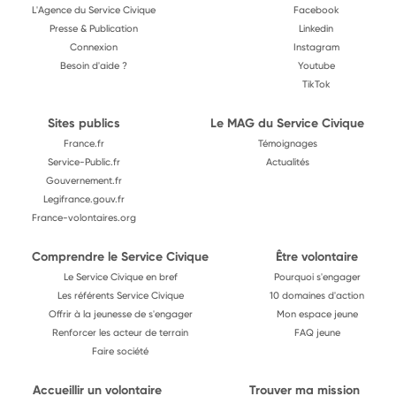
L'Agence du Service Civique
Facebook
Presse & Publication
Linkedin
Connexion
Instagram
Besoin d'aide ?
Youtube
TikTok
Sites publics
Le MAG du Service Civique
France.fr
Témoignages
Service-Public.fr
Actualités
Gouvernement.fr
Legifrance.gouv.fr
France-volontaires.org
Comprendre le Service Civique
Être volontaire
Le Service Civique en bref
Pourquoi s'engager
Les référents Service Civique
10 domaines d'action
Offrir à la jeunesse de s'engager
Mon espace jeune
Renforcer les acteur de terrain
FAQ jeune
Faire société
Accueillir un volontaire
Trouver ma mission