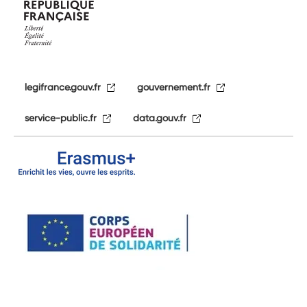
legifrance.gouv.fr
gouvernement.fr
service-public.fr
data.gouv.fr