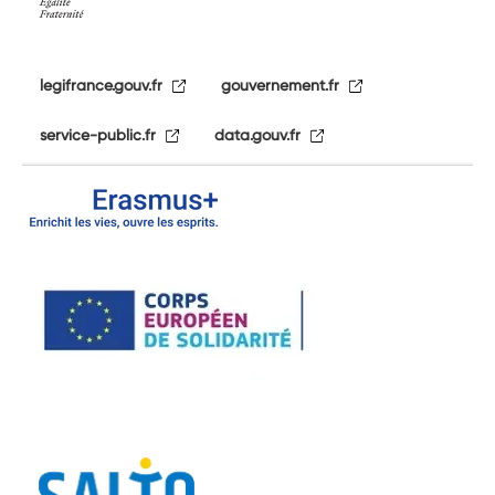
legifrance.gouv.fr
gouvernement.fr
service-public.fr
data.gouv.fr