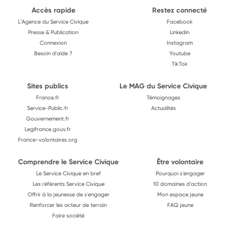
Accès rapide
Restez connecté
L'Agence du Service Civique
Facebook
Presse & Publication
Linkedin
Connexion
Instagram
Besoin d'aide ?
Youtube
TikTok
Sites publics
Le MAG du Service Civique
France.fr
Témoignages
Service-Public.fr
Actualités
Gouvernement.fr
Legifrance.gouv.fr
France-volontaires.org
Comprendre le Service Civique
Être volontaire
Le Service Civique en bref
Pourquoi s'engager
Les référents Service Civique
10 domaines d'action
Offrir à la jeunesse de s'engager
Mon espace jeune
Renforcer les acteur de terrain
FAQ jeune
Faire société