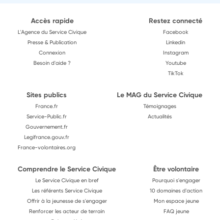
Accès rapide
Restez connecté
L'Agence du Service Civique
Facebook
Presse & Publication
Linkedin
Connexion
Instagram
Besoin d'aide ?
Youtube
TikTok
Sites publics
Le MAG du Service Civique
France.fr
Témoignages
Service-Public.fr
Actualités
Gouvernement.fr
Legifrance.gouv.fr
France-volontaires.org
Comprendre le Service Civique
Être volontaire
Le Service Civique en bref
Pourquoi s'engager
Les référents Service Civique
10 domaines d'action
Offrir à la jeunesse de s'engager
Mon espace jeune
Renforcer les acteur de terrain
FAQ jeune