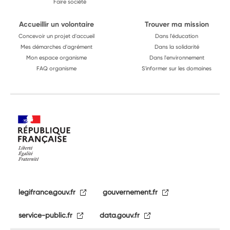
Faire société
Accueillir un volontaire
Trouver ma mission
Concevoir un projet d'accueil
Dans l'éducation
Mes démarches d'agrément
Dans la solidarité
Mon espace organisme
Dans l'environnement
FAQ organisme
S'informer sur les domaines
legifrance.gouv.fr
gouvernement.fr
service-public.fr
data.gouv.fr