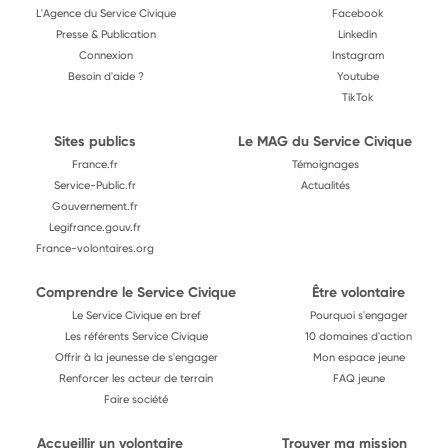
L'Agence du Service Civique
Facebook
Presse & Publication
Linkedin
Connexion
Instagram
Besoin d'aide ?
Youtube
TikTok
Sites publics
Le MAG du Service Civique
France.fr
Témoignages
Service-Public.fr
Actualités
Gouvernement.fr
Legifrance.gouv.fr
France-volontaires.org
Comprendre le Service Civique
Être volontaire
Le Service Civique en bref
Pourquoi s'engager
Les référents Service Civique
10 domaines d'action
Offrir à la jeunesse de s'engager
Mon espace jeune
Renforcer les acteur de terrain
FAQ jeune
Faire société
Accueillir un volontaire
Trouver ma mission