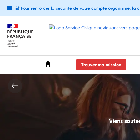
🔐
Pour renforcer la sécurité de votre
compte organisme
, la 
i
Accéder au menu
Accéder au contenu
Accéder au pied de page
Trouver ma mission
Viens souten