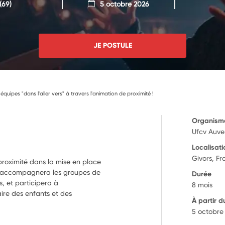
(69)
5 octobre 2026
JE POSTULE
 équipes "dans l'aller vers" à travers l'animation de proximité !
Organism
Ufcv Auv
Localisati
Givors, F
proximité dans la mise en place
rs, accompagnera les groupes de
Durée
s, et participera à
8 mois
re des enfants et des
À partir d
5 octobre