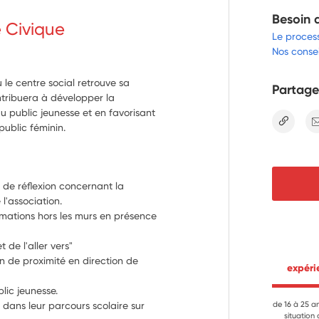
Besoin 
e Civique
Le proces
Nos consei
ù le centre social retrouve sa
Partage
ntribuera à développer la
du public jeunesse et en favorisant
lien
public féminin.
 de réflexion concernant la 
 l'association.
imations hors les murs en présence 
 de l'aller vers"
on de proximité en direction de 
 expér
blic jeunesse.
ans leur parcours scolaire sur 
de 16 à 25 a
situation