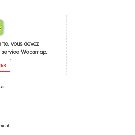
arte, vous devez
du service Woosmap.
SER
ors
ement