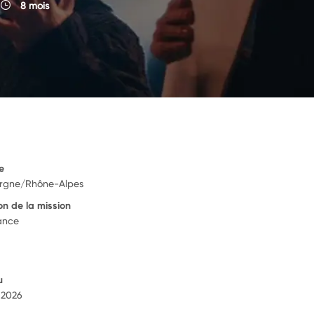
8 mois
e
ergne/Rhône-Alpes
on de la mission
rance
u
 2026