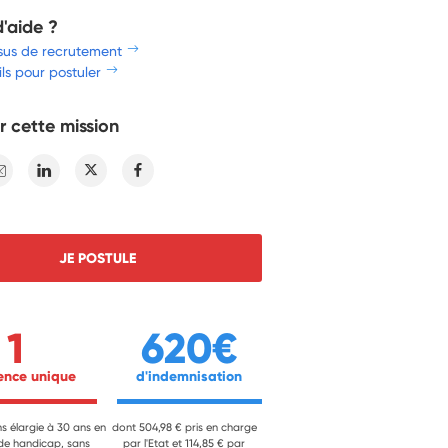
d'aide ?
sus de recrutement
ls pour postuler
r cette mission
E-mail
Linkedin
Twitter
Facebook
JE POSTULE
1
620€
ience unique 
 d'indemnisation 
ns élargie à 30 ans en
dont 504,98 € pris en charge
 de handicap, sans
par l'Etat et 114,85 € par