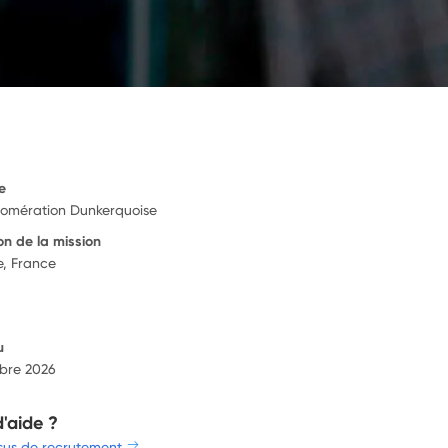
e
omération Dunkerquoise
on de la mission
, France
u
bre 2026
d'aide ?
sus de recrutement