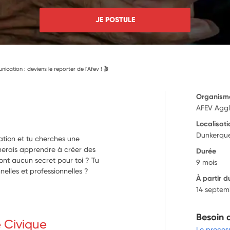
JE POSTULE
ication : deviens le reporter de l'Afev ! 🎬
Organism
AFEV Aggl
Localisati
Dunkerque
ation et tu cherches une
merais apprendre à créer des
Durée
'ont aucun secret pour toi ? Tu
9 mois
nelles et professionnelles ?
À partir d
14 septem
Besoin 
e Civique
Le proces