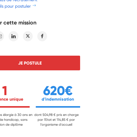
ls pour postuler
r cette mission
E-mail
Linkedin
Twitter
Facebook
JE POSTULE
1
620€
ience unique 
 d'indemnisation 
ns élargie à 30 ans en
dont 504,98 € pris en charge
 de handicap, sans
par l'Etat et 114,85 € par
ion de diplôme
l'organisme d'accueil