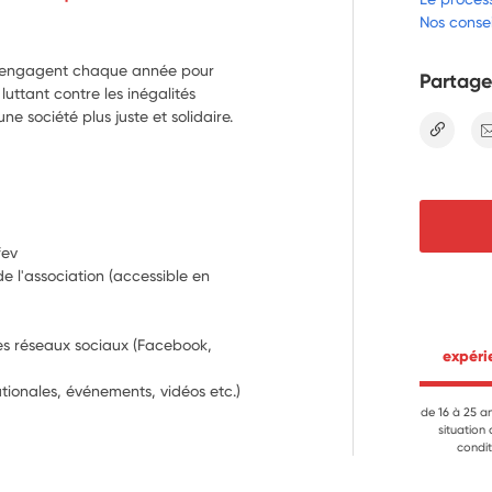
Nos consei
s s’engagent chaque année pour
Partage
uttant contre les inégalités
ne société plus juste et solidaire.
lien
fev
 l'association (accessible en 
es réseaux sociaux (Facebook, 
 expér
ationales, événements, vidéos etc.)
de 16 à 25 a
situation
condit