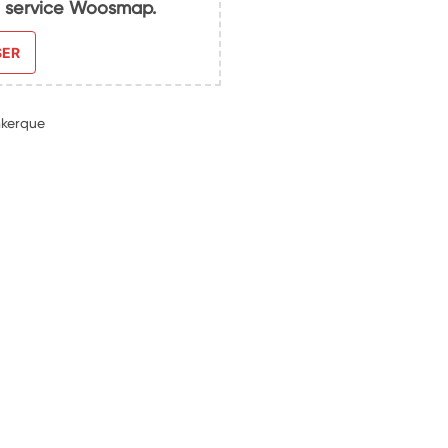
du service Woosmap.
SER
nkerque