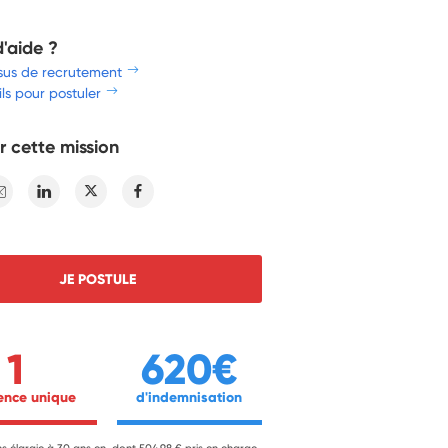
d'aide ?
sus de recrutement
ls pour postuler
r cette mission
E-mail
Linkedin
Twitter
Facebook
JE POSTULE
1
620€
ience unique 
 d'indemnisation 