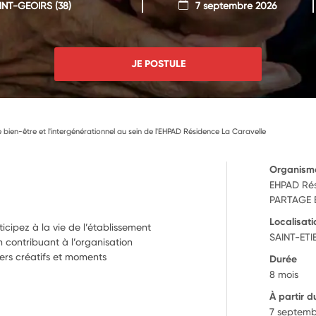
INT-GEOIRS
(38)
7 septembre 2026
JE POSTULE
e bien-être et l'intergénérationnel au sein de l'EHPAD Résidence La Caravelle
Organism
EHPAD Ré
PARTAGE E
Localisati
cipez à la vie de l’établissement
SAINT-ETI
n contribuant à l’organisation
liers créatifs et moments
Durée
8 mois
À partir d
7 septemb