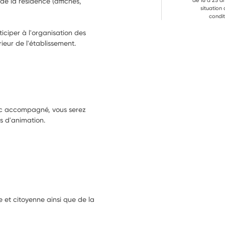
e la résidence (affiches, 
de 16 à 25 a
situation
condit
ciper à l'organisation des 
évènements festifs et des sorties à l'extérieur de l'établissement. 
blic accompagné, vous serez
s d'animation.
e et citoyenne ainsi que de la