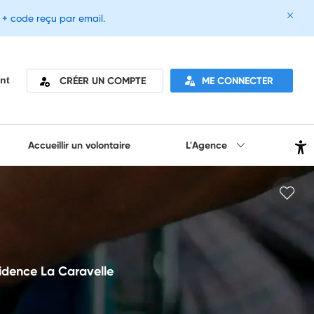
e + code reçu par email.
CRÉER UN COMPTE
ME CONNECTER
nt
Accueillir un volontaire
L'Agence
sidence La Caravelle