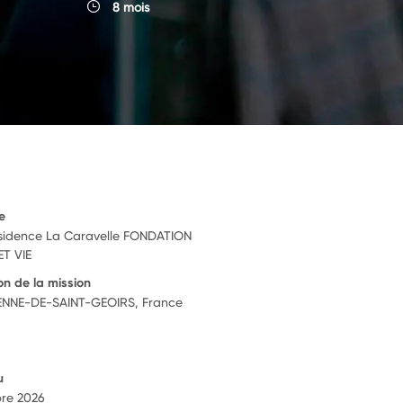
8 mois
e
sidence La Caravelle FONDATION
T VIE
on de la mission
ENNE-DE-SAINT-GEOIRS, France
u
re 2026