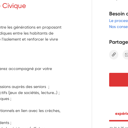
e Civique
Besoin 
Le proces
Nos consei
entre les générations en proposant
ludiques entre les habitants de
 l'isolement et renforcer le vivre
Partage
lien
 serez accompagné par votre 
- Réaliser des temps d’échange et discussions auprès des seniors  ; 
ifs (jeux de sociétés, lecture...) ;
- Sensibiliser les séniors aux outils numériques ; 
ionnels en lien avec les crèches, 
 expér
dents ;