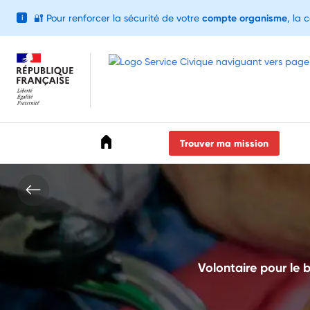
🔐
Pour renforcer la sécurité de votre
compte organisme
, la 
i
Accéder au menu
Accéder au contenu
Accéder au pied de page
Trouver ma mission
Volontaire pour le 