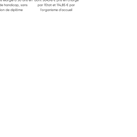
ns élargie à 30 ans en
dont 504,98 € pris en charge
 de handicap, sans
par l'Etat et 114,85 € par
ion de diplôme
l'organisme d'accueil