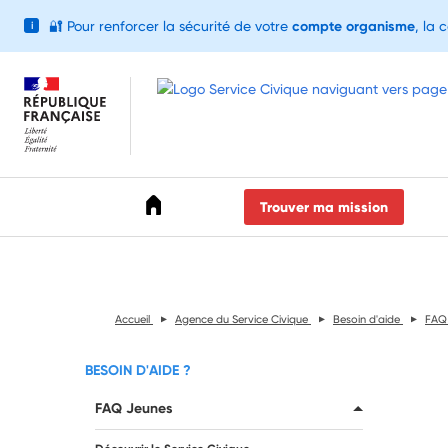
🔐
Pour renforcer la sécurité de votre
compte organisme
, la 
i
Accéder au menu
Accéder au contenu
Accéder au pied de page
Trouver ma mission
Accueil
Agence du Service Civique
Besoin d'aide
FAQ
BESOIN D'AIDE ?
FAQ Jeunes