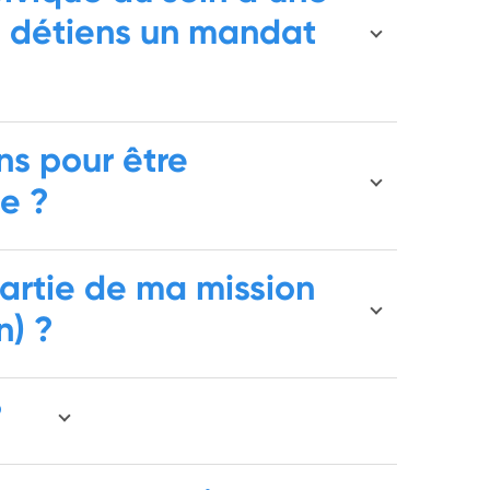
e détiens un mandat
ons pour être
ue ?
 partie de ma mission
n) ?
?