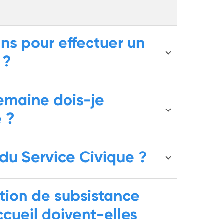
ons pour effectuer un
 ?
emaine dois-je
e ?
 du Service Civique ?
ation de subsistance
ccueil doivent-elles