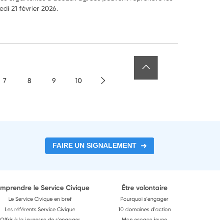
di 21 février 2026.
7
8
9
10
FAIRE UN SIGNALEMENT
mprendre le Service Civique
Être volontaire
Le Service Civique en bref
Pourquoi s'engager
Les référents Service Civique
10 domaines d'action
Offrir à la jeunesse de s'engager
Mon espace jeune