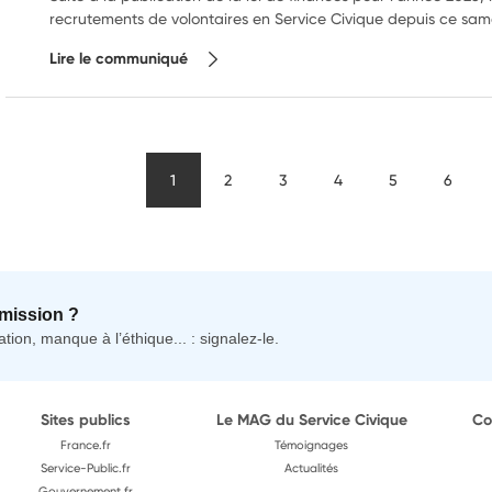
recrutements de volontaires en Service Civique depuis ce same
Lire le communiqué
1
2
3
4
5
6
mission ?
tion, manque à l’éthique... : signalez-le.
Sites publics
Le MAG du Service Civique
Co
France.fr
Témoignages
Service-Public.fr
Actualités
Gouvernement.fr