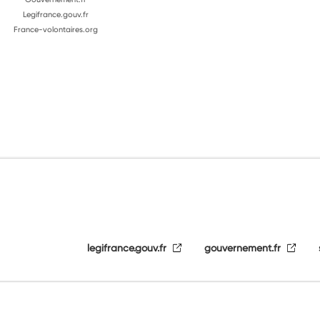
Legifrance.gouv.fr
France-volontaires.org
legifrance.gouv.fr
gouvernement.fr