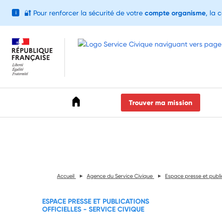
🔐
Pour renforcer la sécurité de votre
compte organisme
, la 
i
Accéder au menu
Accéder au contenu
Accéder au pied de page
Trouver ma mission
Accueil
Agence du Service Civique
Espace presse et public
ESPACE PRESSE ET PUBLICATIONS
OFFICIELLES - SERVICE CIVIQUE