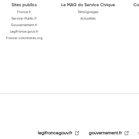
Sites publics
Le MAG du Service Civique
Co
France.fr
Témoignages
Service-Public.fr
Actualités
Gouvernement.fr
Legifrance.gouv.fr
France-volontaires.org
legifrance.gouv.fr
gouvernement.fr