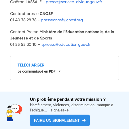
Gaëtan LASSALE -
presse@service-civique.gouv.fr
Contact presse
CNOSF
01 40 78 28 78 -
pressecnosf@cnosf.org
Contact Presse
Ministère de l’Education nationale, de la
Jeunesse et de Sports
01 55 55 30 10 –
spresse@education.gouv.fr
TÉLÉCHARGER
Le communiqué en PDF
Un problème pendant votre mission ?
Harcèlement, violences, discrimination, manque à
l’éthique... : signalez-le.
FAIRE UN SIGNALEMENT