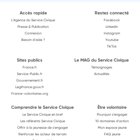
Accès rapide
Restez connecté
L'Agence du Service Civique
Facebook
Presse & Publication
Linkedin
Connexion
Instagram
Besoin d'aide ?
Youtube
TikTok
Sites publics
Le MAG du Service Civique
France.fr
Témoignages
Service-Public.fr
Actualités
Gouvernement.fr
Legifrance.gouv.fr
France-volontaires.org
Comprendre le Service Civique
Être volontaire
Le Service Civique en bref
Pourquoi s'engager
Les référents Service Civique
10 domaines d'action
Offrir à la jeunesse de s'engager
Mon espace jeune
Renforcer les acteur de terrain
FAQ jeune