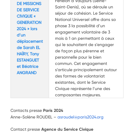
Fénelon à Vaujours (Seine-
DE MISSIONS
Saint-Denis), où se déroule un
DE SERVICE
séjour de cohésion. Le Service
CIVIQUE «
National Universel offre dans sa
GENERATION
phase 3 la possibilité d’un
2024 » lors
engagement volontaire de 3
d’un
mois à 1 an permettant à ceux
déplacement
qui le souhaitent de s’engager
de Sarah EL
de façon plus pérenne et
HAÏRY, Tony
personnelle pour le bien
ESTANGUET
commun. Cet engagement
et Béatrice
s’articule principalement autour
ANGRAND
des formes de volontariat
existantes, dont le Service
Civique représente l’une des
composantes majeures.
Contacts presse
Paris 2024
Anne-Solène ROUDEL –
asroudel@paris2024.org
Contact presse
Agence du Service Civique