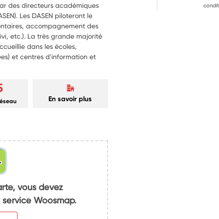
 par des directeurs académiques
condit
ASEN). Les DASEN piloteront le
volontaires, accompagnement des
vi, etc.). La très grande majorité
ccueillie dans les écoles,
ées) et centres d'information et
5
En savoir plus
réseau
arte, vous devez
du service Woosmap.