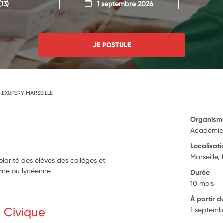
13)
1 septembre 2026
JE POSTULE
T EXUPERY MARSEILLE
Organism
Académie 
Localisati
Marseille,
arité des élèves des collèges et
ienne ou lycéenne
Durée
10 mois
À partir d
e Civique
1 septemb