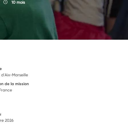
10 mois
e
d'Aix-Marseille
on de la mission
 France
u
re 2026