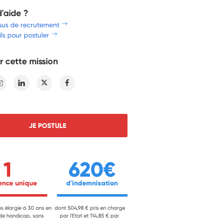
d'aide ?
sus de recrutement
ls pour postuler
r cette mission
E-mail
Linkedin
Twitter
Facebook
JE POSTULE
1
620€
ience unique 
 d'indemnisation 
ns élargie à 30 ans en
dont 504,98 € pris en charge
 de handicap, sans
par l'Etat et 114,85 € par