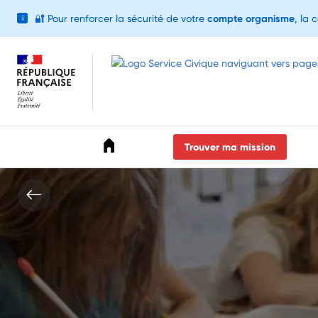
🔐
Pour renforcer la sécurité de votre
compte organisme
, la 
i
Accéder au menu
Accéder au contenu
Accéder au pied de page
Trouver ma mission