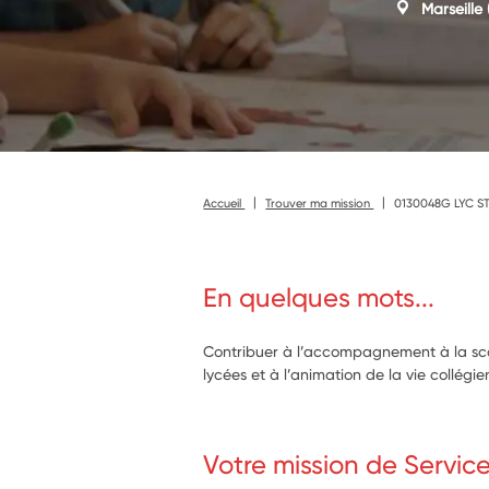
Marseille
(
Accueil
Trouver ma mission
0130048G LYC S
En quelques mots...
Contribuer à l’accompagnement à la scol
lycées et à l’animation de la vie collég
Votre mission de Servic