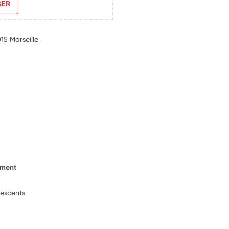
SER
15 Marseille
ement
lescents