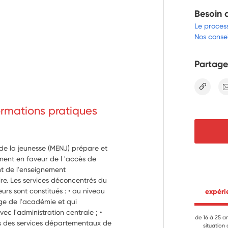
Besoin 
Le proces
Nos consei
Partage
lien
formations pratiques
 de la jeunesse (MENJ) prépare et
ment en faveur de l 'accès de
t de l'enseignement
re. Les services déconcentrés du
eurs sont constitués : • au niveau
 expér
ège de l'académie et qui
vec l'administration centrale ; •
de 16 à 25 a
s des services départementaux de
situation