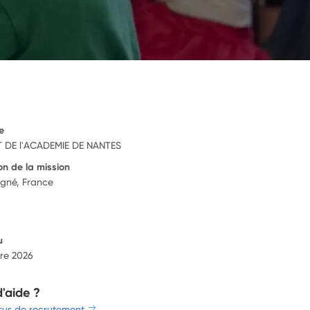
e
 DE l'ACADEMIE DE NANTES
on de la mission
igné, France
u
re 2026
d'aide ?
sus de recrutement