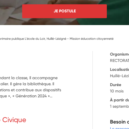
JE POSTULE
imaire publique L'école du Loir, Huillé-Lézigné - Mission éducation citoyenneté
Organism
RECTORAT
Localisati
Huillé-Léz
endant la classe, Il accompagne
ier. Il gère la bibliothèque. Il
Durée
tions et contribue aux dispositifs
10 mois
tique », « Génération 2024 »…
À partir d
1 septemb
e Civique
Besoin 
Le proces