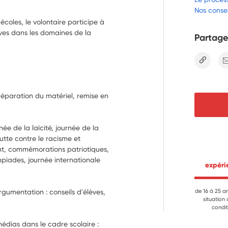
Nos consei
coles, le volontaire participe à
èves dans les domaines de la
Partage
lien
Préparation du matériel, remise en 
ée de la laïcité, journée de la 
tte contre le racisme et 
t, commémorations patriotiques, 
piades, journée internationale 
 expér
rgumentation : conseils d'élèves, 
de 16 à 25 a
situation
condit
dias dans le cadre scolaire : 