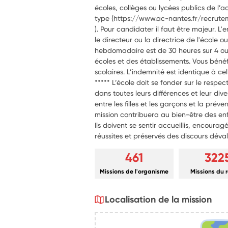
écoles, collèges ou lycées publics de l’a
type (https://www.ac-nantes.fr/recrute
). Pour candidater il faut être majeur. L'
le directeur ou la directrice de l'école 
hebdomadaire est de 30 heures sur 4 ou 5
écoles et des établissements. Vous bénéf
scolaires. L’indemnité est identique à cel
***** L’école doit se fonder sur le respec
dans toutes leurs différences et leur dive
entre les filles et les garçons et la prév
mission contribuera au bien-être des enf
Ils doivent se sentir accueillis, encouragé
réussites et préservés des discours déval
461
322
Missions de l'organisme
Missions du 
Localisation de la mission