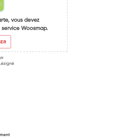
arte, vous devez
du service Woosmap.
SER
ir
-Lézigné
ement