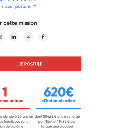
ls pour postuler
r cette mission
E-mail
Linkedin
Twitter
Facebook
JE POSTULE
1
620€
ience unique 
 d'indemnisation 
ns élargie à 30 ans en
dont 504,98 € pris en charge
 de handicap, sans
par l'Etat et 114,85 € par
ion de diplôme
l'organisme d'accueil