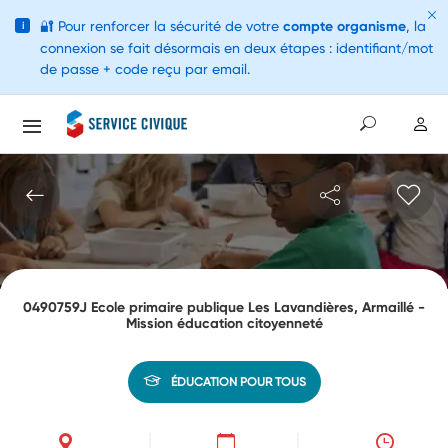
🔐
Pour renforcer la sécurité de votre
compte organisme
, la
i
connexion se fait désormais en deux étapes : identifiant/mot
de passe + code reçu par email.
0490759J Ecole primaire publique Les Lavandières, Armaillé -
Mission éducation citoyenneté
ÉDUCATION POUR TOUS