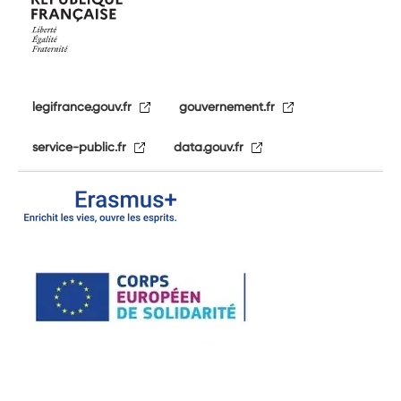
legifrance.gouv.fr
gouvernement.fr
service-public.fr
data.gouv.fr