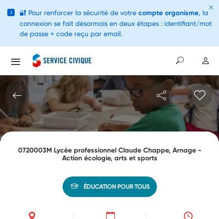
🔐
Pour renforcer la sécurité de votre
compte organisme
, la
i
connexion se fait désormais en deux étapes : identifiant/mot
de passe + code reçu par email.
0720003M Lycée professionnel Claude Chappe, Arnage -
Action écologie, arts et sports
ÉDUCATION POUR TOUS