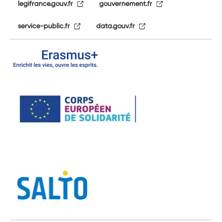
legifrance.gouv.fr
gouvernement.fr
service-public.fr
data.gouv.fr