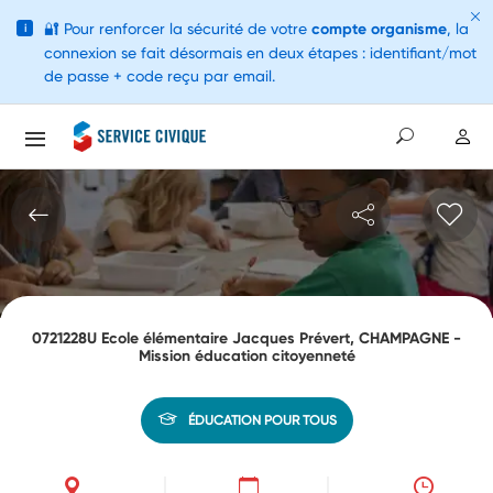
🔐
Pour renforcer la sécurité de votre
compte organisme
, la
i
connexion se fait désormais en deux étapes : identifiant/mot
de passe + code reçu par email.
0721228U Ecole élémentaire Jacques Prévert, CHAMPAGNE -
Mission éducation citoyenneté
ÉDUCATION POUR TOUS