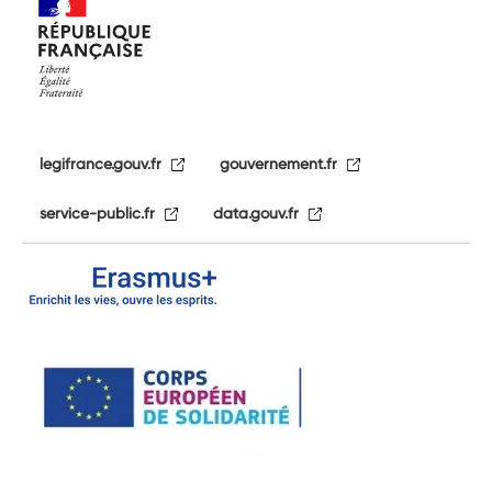
legifrance.gouv.fr
gouvernement.fr
service-public.fr
data.gouv.fr